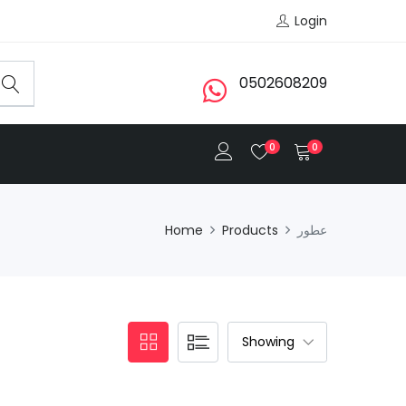
Login
0502608209
0
0
عطور
Products
Home